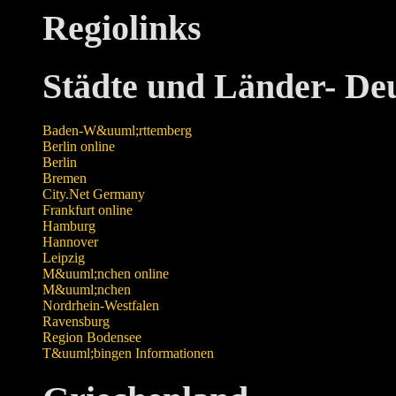
Regiolinks
Städte und Länder- De
Baden-W&uuml;rttemberg
Berlin online
Berlin
Bremen
City.Net Germany
Frankfurt online
Hamburg
Hannover
Leipzig
M&uuml;nchen online
M&uuml;nchen
Nordrhein-Westfalen
Ravensburg
Region Bodensee
T&uuml;bingen Informationen