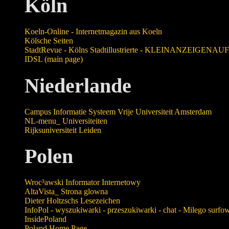
Köln
Koeln-Online - Internetmagazin aus Koeln
Kölsche Seiten
StadtRevue - Kölns Stadtillustrierte - KLEINANZEIGENA
IDSL (main page)
Niederlande
Campus Informatie Systeem Vrije Universiteit Amsterdam
NL-menu_ Universiteiten
Rijksuniversiteit Leiden
Polen
Wroc³awski Informator Internetowy
AltaVista_ Strona glowna
Dieter Holtzschs Lesezeichen
InfoPol - wyszukiwarki - przeszukiwarki - chat - Milego surfo
InsidePoland
Poland Home Page