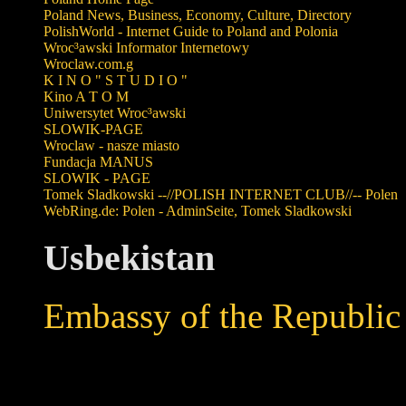
Poland News, Business, Economy, Culture, Directory
PolishWorld - Internet Guide to Poland and Polonia
Wroc³awski Informator Internetowy
Wroclaw.com.g
K I N O " S T U D I O "
Kino A T O M
Uniwersytet Wroc³awski
SLOWIK-PAGE
Wroclaw - nasze miasto
Fundacja MANUS
SLOWIK - PAGE
Tomek Sladkowski --//POLISH INTERNET CLUB//-- Polen
WebRing.de: Polen - AdminSeite, Tomek Sladkowski
Usbekistan
Embassy of the Republic